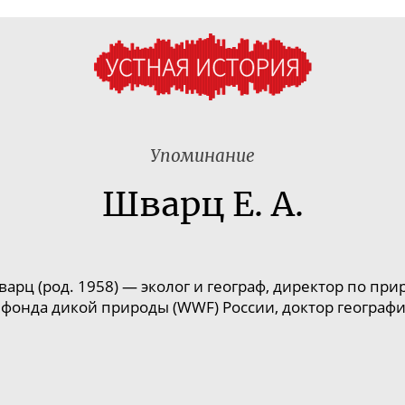
Упоминание
Шварц Е. А.
арц (род. 1958) —
эколог и географ, директор по пр
фонда дикой природы (WWF) России, доктор географи