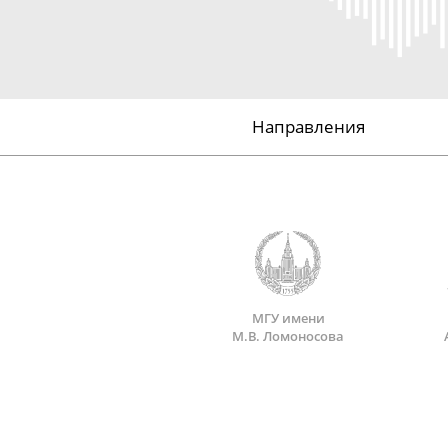
Направления
МГУ имени
М.В. Ломоносова