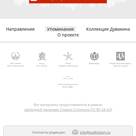
Направления
Упоминания
Коллекция Дувакина
О проекте
МГУ имени
Фонд
Фонд
Викимедиа
Национальный корпус
М.В. Ломоносова
AVC Charity
Михаила Прохорова
русского языка
Благотворительный
фонд «Дар»
Все материалы предоставляются в рамках
свободной лицензии Creative Commons (CC BY-SA 4.0)
Контакты редакции:
info@oralhistory.ru