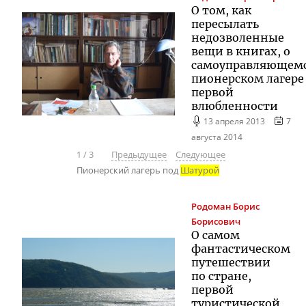
О том, как
пересылать
недозволенные
вещи в книгах, о
самоуправляющем
пионерском лагере
первой
влюбленности
13 апреля 2013
7
августа 2014
1
/
3
Предыдущее
Следующее
Пионерский лагерь под
Шатурой
Родоман
Борис
Борисович
О самом
фантастическом
путешествии
по стране,
первой
туристической