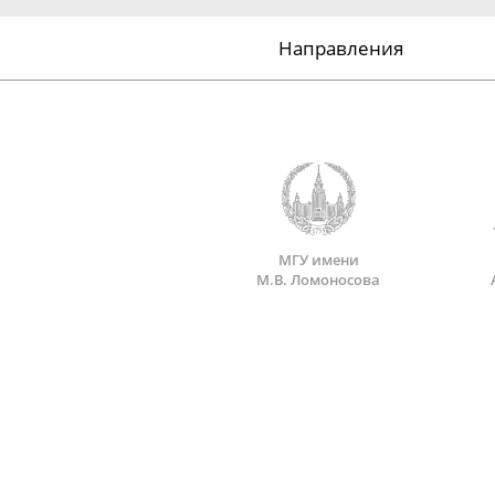
Направления
МГУ имени
М.В. Ломоносова