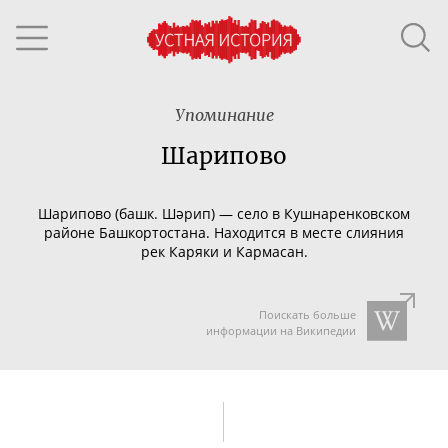
Упоминание
Шарипово
Шарипово (
башк.
Шәрип) — село в
Кушнаренковском
районе Башкортостана.
Находится в месте слияния
рек
Каряки
и
Кармасан
.
Поискать больше
информации на Википедии