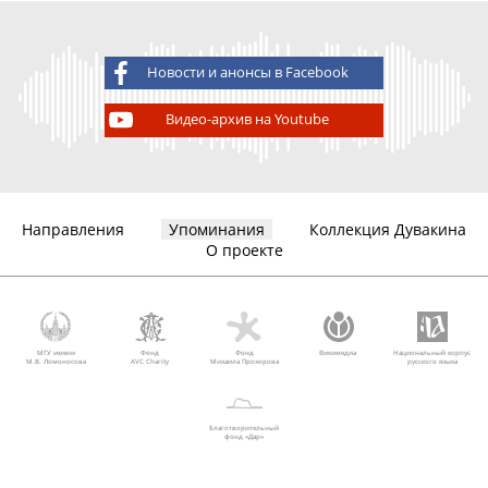
Новости и анонсы в Facebook
Видео-архив на Youtube
Направления
Упоминания
Коллекция Дувакина
О проекте
МГУ имени
Фонд
Фонд
Викимедиа
Национальный корпус
М.В. Ломоносова
AVC Charity
Михаила Прохорова
русского языка
Благотворительный
фонд «Дар»