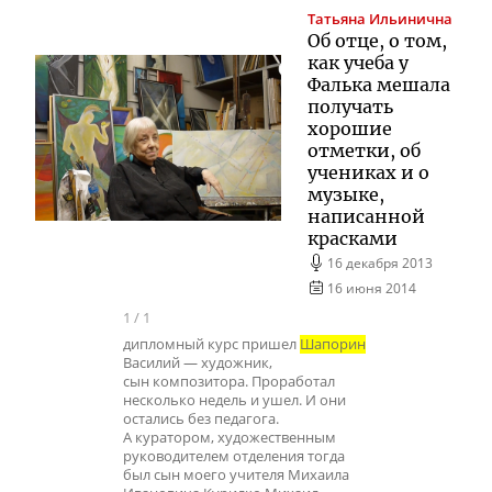
Татьяна Ильинична
Об отце, о том,
как учеба у
Фалька мешала
получать
хорошие
отметки, об
учениках и о
музыке,
написанной
красками
16 декабря 2013
16 июня 2014
1
/
1
дипломный курс пришел
Шапорин
Василий — художник,
сын композитора. Проработал
несколько недель и ушел. И они
остались без педагога.
А куратором, художественным
руководителем отделения тогда
был сын моего учителя Михаила