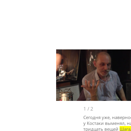
1
/
2
Сегодня уже, наверно
у Костаки выменял, н
тридцать вещей
Шага