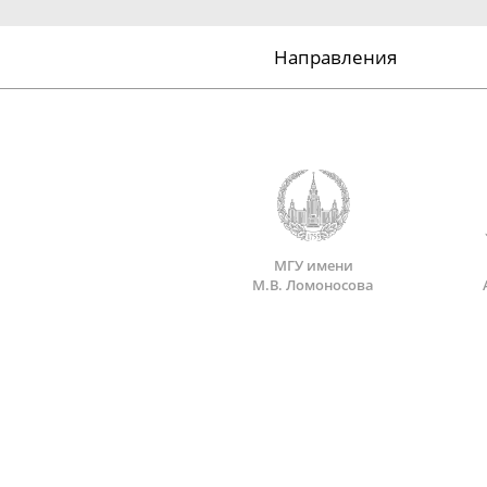
Направления
МГУ имени
М.В. Ломоносова