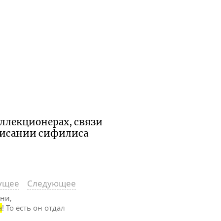
оллекционерах, связи
писании сифилиса
ущее
Следующее
ани,
а
! То есть он отдал