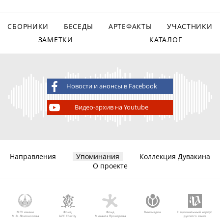
СБОРНИКИ
БЕСЕДЫ
АРТЕФАКТЫ
УЧАСТНИКИ
ЗАМЕТКИ
КАТАЛОГ
Новости и анонсы в Facebook
Видео-архив на Youtube
Направления
Упоминания
Коллекция Дувакина
О проекте
МГУ имени
Фонд
Фонд
Викимедиа
Национальный корпус
М.В. Ломоносова
AVC Charity
Михаила Прохорова
русского языка