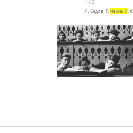
1
/
2
Л. Седов, Г.
Черный
, 