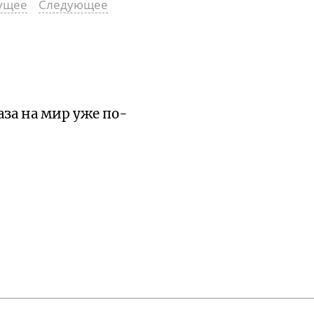
ущее
Следующее
аза на мир уже
по-