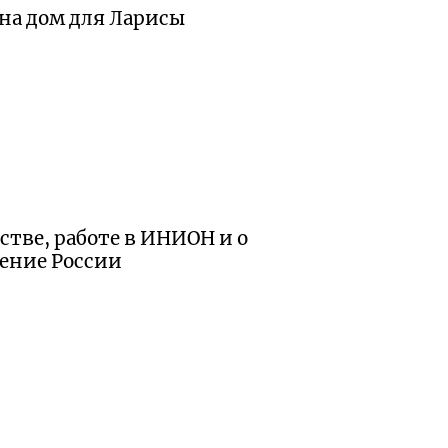
 на дом для Ларисы
тве, работе в ИНИОН и о
сение России