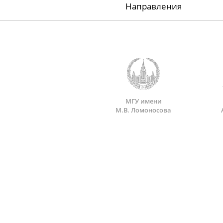
Направления
МГУ имени
М.В. Ломоносова