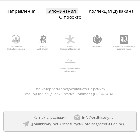
Направления
Упоминания
Коллекция Дувакина
О проекте
МГУ имени
Фонд
Фонд
Викимедиа
Национальный корпус
М.В. Ломоносова
AVC Charity
Михаила Прохорова
русского языка
Благотворительный
фонд «Дар»
Все материалы предоставляются в рамках
свободной лицензии Creative Commons (CC BY-SA 4.0)
Контакты редакции:
info@oralhistory.ru
@oralhistory_bot
(Используем
бота поддержки Hotline
)