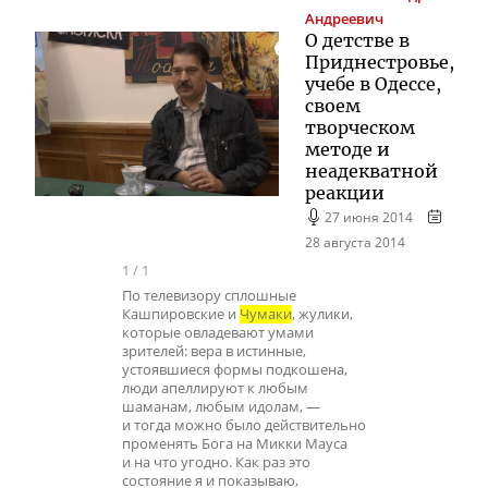
Андреевич
О детстве в
Приднестровье,
учебе в Одессе,
своем
творческом
методе и
неадекватной
реакции
27 июня 2014
28 августа 2014
1
/
1
По телевизору сплошные
Кашпировские и
Чумаки
, жулики,
которые овладевают умами
зрителей: вера в истинные,
устоявшиеся формы подкошена,
люди апеллируют к любым
шаманам, любым идолам, —
и тогда можно было действительно
променять Бога на Микки Мауса
и на что угодно. Как раз это
состояние я и показываю,