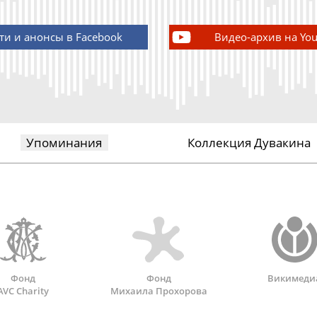
ти и анонсы в Facebook
Видео-архив на Yo
Упоминания
Коллекция Дувакина
Фонд
Фонд
Викимеди
AVC Charity
Михаила Прохорова