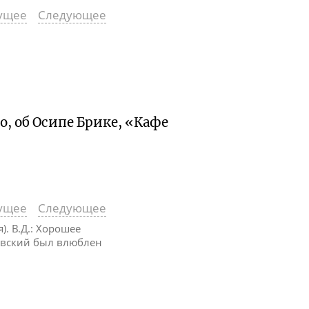
ущее
Следующее
о, об Осипе Брике, «Кафе
ущее
Следующее
). В.Д.: Хорошее
ковский был влюблен