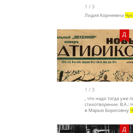
1
/
3
Лидия Корнеевна
Чук
Д
1
/
3
, что надо тогда уже 
стихотворение. В.А.:
в Марью Борисовну
Ч
Д