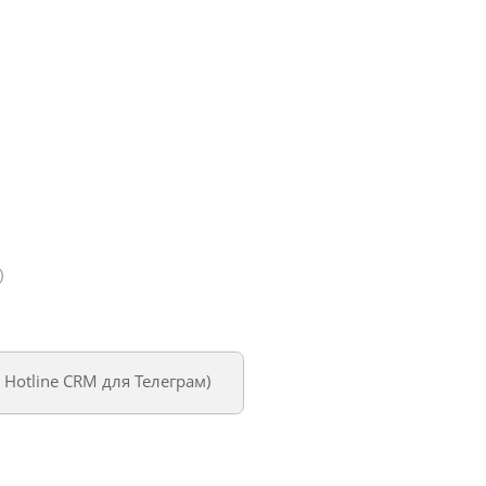
)
м
Hotline CRM для Телеграм
)