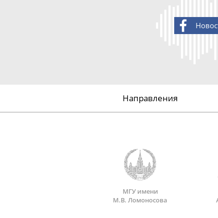
Новос
Направления
МГУ имени
М.В. Ломоносова