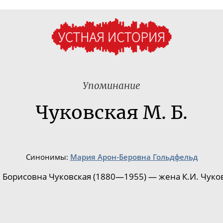
Упоминание
Чуковская М. Б.
Синонимы:
Мария Арон-Беровна Гольдфельд
 Борисовна Чуковская (1880—1955) — жена К.И. Чуков