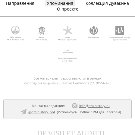
Направления
Упоминания
Коллекция Дувакина
О проекте
МГУ имени
Фонд
Фонд
Викимедиа
Национальный корпус
М.В. Ломоносова
AVC Charity
Михаила Прохорова
русского языка
Благотворительный
фонд «Дар»
Все материалы предоставляются в рамках
свободной лицензии Creative Commons (CC BY-SA 4.0)
Контакты редакции:
info@oralhistory.ru
@oralhistory_bot
(Используем
Hotline CRM для Телеграм
)
DE VISU ET AUDITU