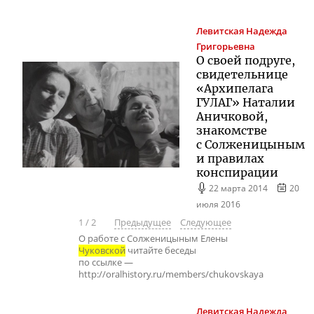
Левитская
Надежда
Григорьевна
О своей подруге,
свидетельнице
«Архипелага
ГУЛАГ» Наталии
Аничковой,
знакомстве
с Солженицыным
и правилах
конспирации
22 марта 2014
20
июля 2016
1
/
2
Предыдущее
Следующее
О работе с Солженицыным Елены
Чуковской
читайте беседы
по ссылке —
http://oralhistory.ru/members/chukovskaya
Левитская
Надежда