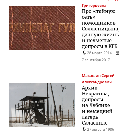
Григорьевна
Про «тайную
сеть»
помощников
Солженицына,
дачную жизнь
и неумелые
допросы в КГБ
28 марта 2014
7 сентября 2017
Макашин
Сергей
Александрович
Архив
Некрасова,
допросы
на Лубянке
и немецкий
лагерь
Саласпилс
27 августа 1986