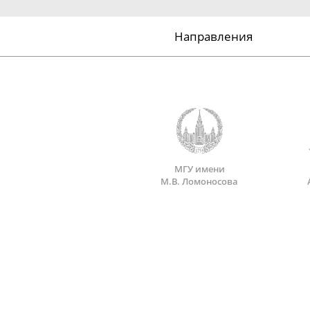
Направления
МГУ имени
М.В. Ломоносова