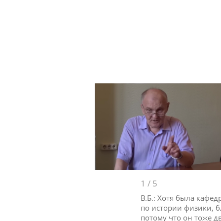
1
/
5
В.Б.: Хотя была кафе
по истории физики, б
потому что он тоже 