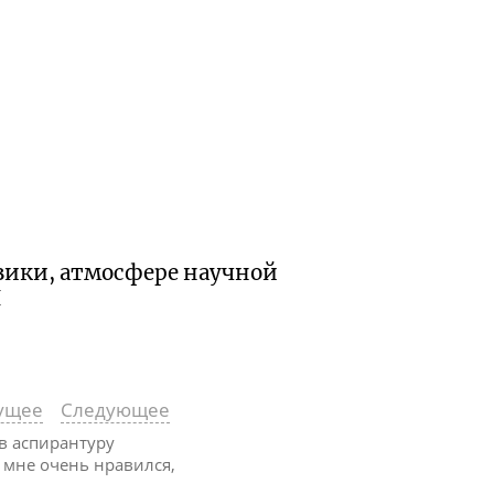
зики, атмосфере научной
Н
ущее
Следующее
 в аспирантуру
мне очень нравился,