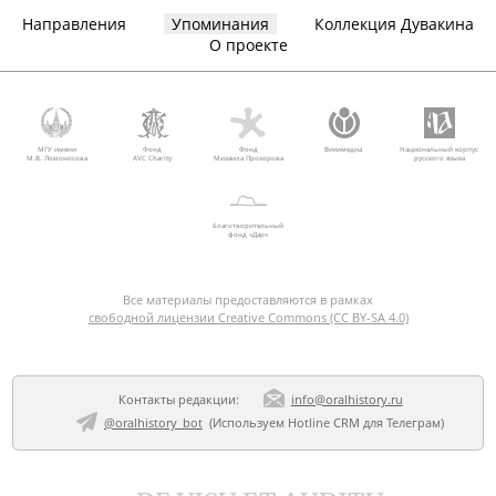
Направления
Упоминания
Коллекция Дувакина
О проекте
МГУ имени
Фонд
Фонд
Викимедиа
Национальный корпус
М.В. Ломоносова
AVC Charity
Михаила Прохорова
русского языка
Благотворительный
фонд «Дар»
Все материалы предоставляются в рамках
свободной лицензии Creative Commons (CC BY-SA 4.0)
Контакты редакции:
info@oralhistory.ru
@oralhistory_bot
(Используем
Hotline CRM для Телеграм
)