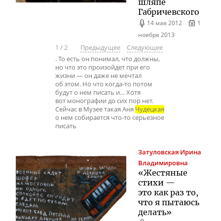
шляпе
Габричевского
14 мая 2012
1
ноября 2013
1
/
2
Предыдущее
Следующее
. То есть он понимал, что должны,
но что это произойдет при его
жизни — он даже не мечтал
об этом. Но что когда-то потом
будут о нем писать и… Хотя
вот монографии до сих пор нет.
Сейчас в Музее такая Аня
Чудецкая
о нем собирается что-то серьезное
писать
Затуловская
Ирина
Владимировна
«Жестяные
стихи —
это как раз то,
что я пытаюсь
делать»