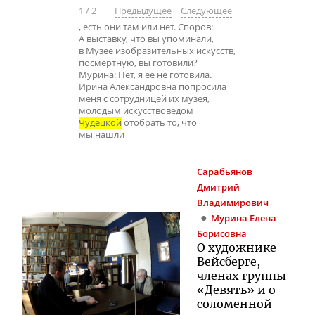
1
/
2
Предыдущее
Следующее
, есть они там или нет. Споров:
А выставку, что вы упоминали,
в Музее изобразительных искусств,
посмертную, вы готовили?
Мурина: Нет, я ее не готовила.
Ирина Александровна попросила
меня с сотрудницей их музея,
молодым искусствоведом
Чудецкой
отобрать то, что
мы нашли
Сарабьянов
Дмитрий
Владимирович
Мурина
Елена
Борисовна
О художнике
Вейсберге,
членах группы
«Девять» и о
соломенной