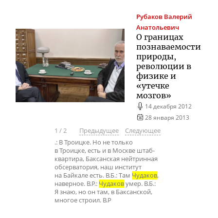
Рубаков
Валерий
Анатольевич
О границах
познаваемости
природы,
революции в
физике и
«утечке
мозгов»
14 декабря 2012
28 января 2013
1
/
2
Предыдущее
Следующее
.: В Троицке. Но не только
в Троицке, есть и в Москве штаб-
квартира, Баксанская нейтринная
обсерватория, наш институт
на Байкале есть. В.Б.: Там
Чудаков
,
наверное. В.Р.:
Чудаков
умер. В.Б.:
Я знаю, но он там, в Баксанской,
многое строил. В.Р