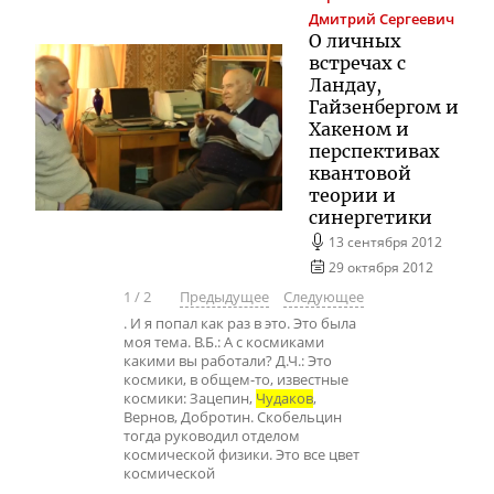
Дмитрий Сергеевич
О личных
встречах с
Ландау,
Гайзенбергом и
Хакеном и
перспективах
квантовой
теории и
синергетики
13 сентября 2012
29 октября 2012
1
/
2
Предыдущее
Следующее
. И я попал как раз в это. Это была
моя тема. В.Б.: А с космиками
какими вы работали? Д.Ч.: Это
космики, в общем-то, известные
космики: Зацепин,
Чудаков
,
Вернов, Добротин. Скобельцин
тогда руководил отделом
космической физики. Это все цвет
космической