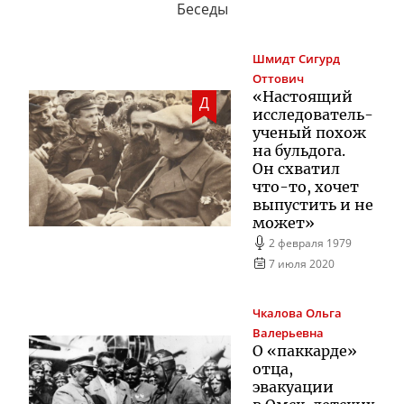
Беседы
Шмидт
Сигурд
Оттович
«Настоящий
Д
исследователь-
ученый
похож
на бульдога.
Он схватил
что-то
, хочет
выпустить и не
может»
2 февраля 1979
7 июля 2020
Чкалова
Ольга
Валерьевна
О «паккарде»
отца,
эвакуации