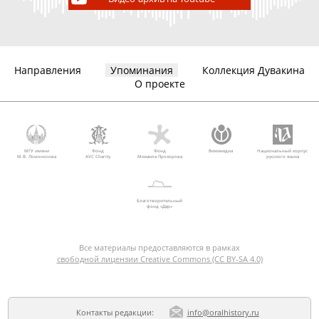
Направления
Упоминания
Коллекция Дувакина
О проекте
МГУ имени
Фонд
Фонд
Викимедиа
Национальный корпус
М.В. Ломоносова
AVC Charity
Михаила Прохорова
русского языка
Благотворительный
фонд «Дар»
Все материалы предоставляются в рамках
свободной лицензии Creative Commons (CC BY-SA 4.0)
Контакты редакции:
info@oralhistory.ru