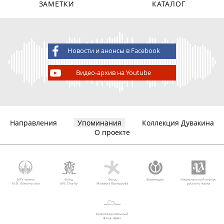
ЗАМЕТКИ
КАТАЛОГ
Новости и анонсы в Facebook
Видео-архив на Youtube
Направления
Упоминания
Коллекция Дувакина
О проекте
МГУ имени
Фонд
Фонд
Викимедиа
Национальный корпус
М.В. Ломоносова
AVC Charity
Михаила Прохорова
русского языка
Благотворительный
фонд «Дар»