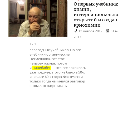
О первых учебника
химии,
интернационально
открытий и созда
криохимии
15 ноября 2012
31 м
2013
1
/
1
переводных учебников. Но все
учебники органические:
Несмеянова, вот этот
четырехтомник потом
и
Чичибабин
— это все появилось
уже позднее, этого не было в 50-х
и начале 60-х годов. Фактически
только тогда начинался разговор
о том, что надо писать