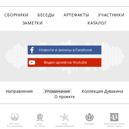
СБОРНИКИ
БЕСЕДЫ
АРТЕФАКТЫ
УЧАСТНИКИ
ЗАМЕТКИ
КАТАЛОГ
Новости и анонсы в Facebook
Видео-архив на Youtube
Направления
Упоминания
Коллекция Дувакина
О проекте
МГУ имени
Фонд
Фонд
Викимедиа
Национальный корпус
М.В. Ломоносова
AVC Charity
Михаила Прохорова
русского языка