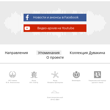
Новости и анонсы в Facebook
Видео-архив на Youtube
Направления
Упоминания
Коллекция Дувакина
О проекте
МГУ имени
Фонд
Фонд
Викимедиа
Национальный корпус
М.В. Ломоносова
AVC Charity
Михаила Прохорова
русского языка
Благотворительный
фонд «Дар»