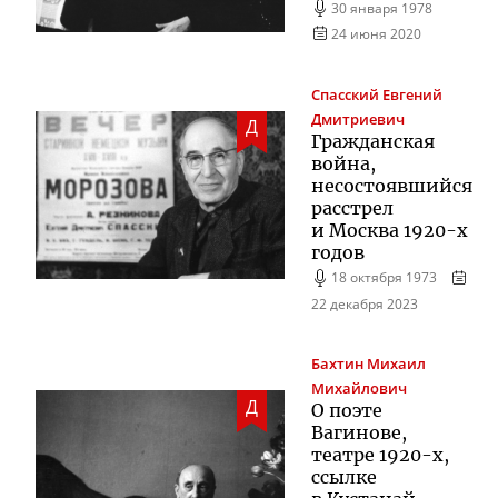
30 января 1978
24 июня 2020
Спасский
Евгений
Дмитриевич
Д
Гражданская
война,
несостоявшийся
расстрел
и Москва
1920-х
годов
18 октября 1973
22 декабря 2023
Бахтин
Михаил
Михайлович
Д
О поэте
Вагинове,
театре
1920-х
,
ссылке