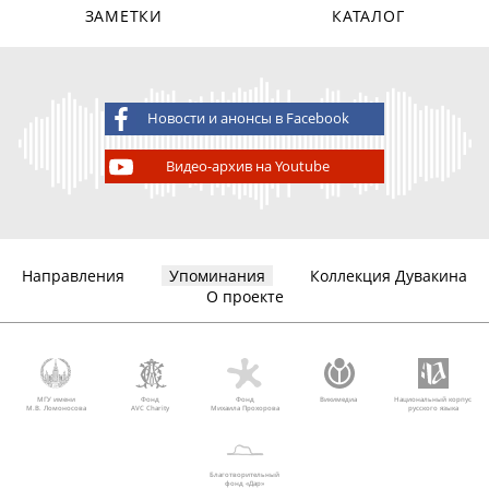
ЗАМЕТКИ
КАТАЛОГ
Новости и анонсы в Facebook
Видео-архив на Youtube
Направления
Упоминания
Коллекция Дувакина
О проекте
МГУ имени
Фонд
Фонд
Викимедиа
Национальный корпус
М.В. Ломоносова
AVC Charity
Михаила Прохорова
русского языка
Благотворительный
фонд «Дар»