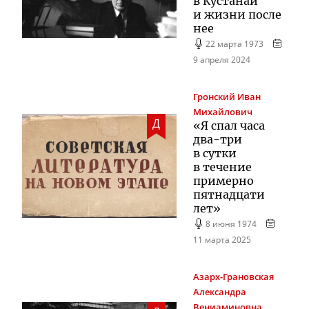
в Кустанай
и жизни после
нее
22 марта 1973
9 апреля 2024
Гронский
Иван
Михайлович
Д
«Я спал часа
два-три
в сутки
в течение
примерно
пятнадцати
лет»
8 июня 1974
11 марта 2025
Азарх-Грановская
Александра
Вениаминовна