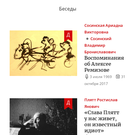
Беседы
Сосинская
Ариадна
Викторовна
Д
Сосинский
Владимир
Брониславович
Воспоминания
об Алексее
Ремизове
3 июля 1969
31
октября 2017
Плятт
Ростислав
Д
Янович
«Слава Плятт
у нас живет,
он известный
идиот»