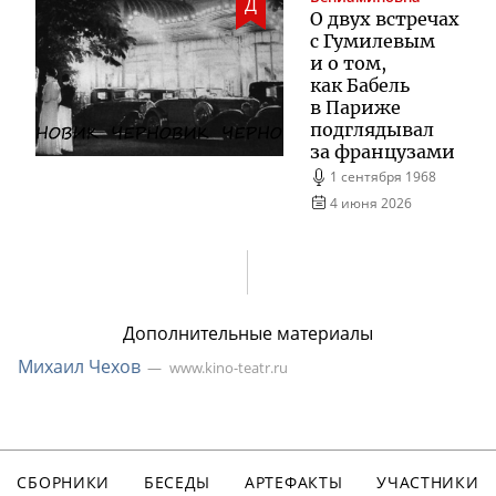
Д
О двух встречах
с Гумилевым
и о том,
как Бабель
в Париже
подглядывал
за французами
1 сентября 1968
4 июня 2026
Дополнительные материалы
Михаил Чехов
www.kino-teatr.ru
СБОРНИКИ
БЕСЕДЫ
АРТЕФАКТЫ
УЧАСТНИКИ