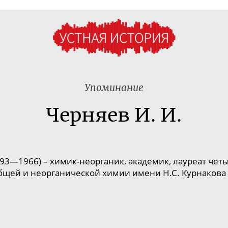
Упоминание
Черняев И. И.
893—1966) –
химик-неорганик
, академик, лауреат че
бщей и неорганической химии имени Н.С. Курнакова