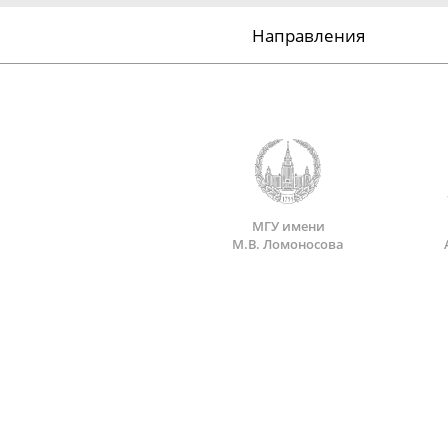
Направления
МГУ имени
М.В. Ломоносова