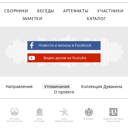
СБОРНИКИ
БЕСЕДЫ
АРТЕФАКТЫ
УЧАСТНИКИ
ЗАМЕТКИ
КАТАЛОГ
Новости и анонсы в Facebook
Видео-архив на Youtube
Направления
Упоминания
Коллекция Дувакина
О проекте
МГУ имени
Фонд
Фонд
Викимедиа
Национальный корпус
М.В. Ломоносова
AVC Charity
Михаила Прохорова
русского языка