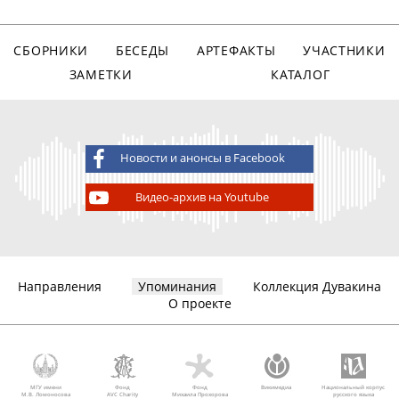
СБОРНИКИ
БЕСЕДЫ
АРТЕФАКТЫ
УЧАСТНИКИ
ЗАМЕТКИ
КАТАЛОГ
Новости и анонсы в Facebook
Видео-архив на Youtube
Направления
Упоминания
Коллекция Дувакина
О проекте
МГУ имени
Фонд
Фонд
Викимедиа
Национальный корпус
М.В. Ломоносова
AVC Charity
Михаила Прохорова
русского языка