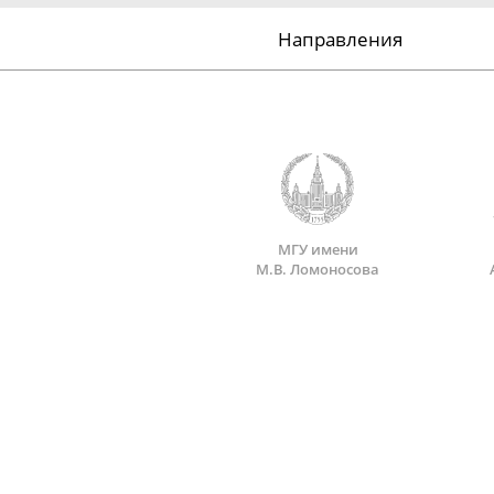
Направления
МГУ имени
М.В. Ломоносова