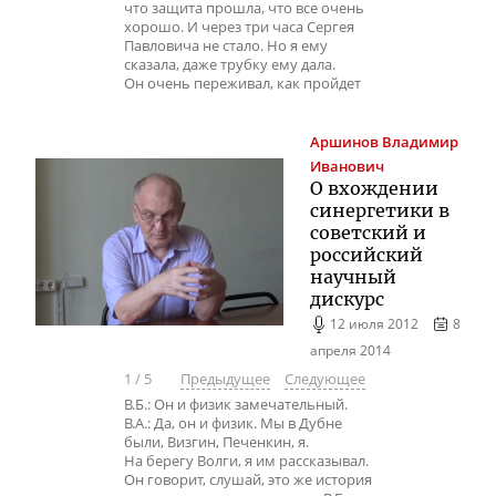
что защита прошла, что все очень
хорошо. И через три часа Сергея
Павловича не стало. Но я ему
сказала, даже трубку ему дала.
Он очень переживал, как пройдет
Аршинов
Владимир
Иванович
О вхождении
синергетики в
советский и
российский
научный
дискурс
12 июля 2012
8
апреля 2014
1
/
5
Предыдущее
Следующее
В.Б.: Он и физик замечательный.
В.А.: Да, он и физик. Мы в Дубне
были, Визгин, Печенкин, я.
На берегу Волги, я им рассказывал.
Он говорит, слушай, это же история