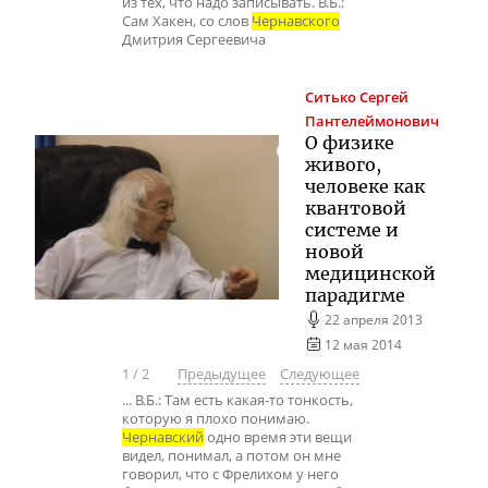
из тех, что надо записывать. В.Б.:
Сам Хакен, со слов
Чернавского
Дмитрия Сергеевича
Ситько
Сергей
Пантелеймонович
О физике
живого,
человеке как
квантовой
системе и
новой
медицинской
парадигме
22 апреля 2013
12 мая 2014
1
/
2
Предыдущее
Следующее
... В.Б.: Там есть какая-то тонкость,
которую я плохо понимаю.
Чернавский
одно время эти вещи
видел, понимал, а потом он мне
говорил, что с Фрелихом у него