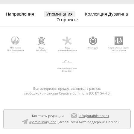
Направления
Упоминания
Коллекция Дувакина
О проекте
МГУ имени
Фонд
Фонд
Викимедиа
Национальный корпус
М.В. Ломоносова
AVC Charity
Михаила Прохорова
русского языка
Благотворительный
фонд «Дар»
Все материалы предоставляются в рамках
свободной лицензии Creative Commons (CC BY-SA 4.0)
Контакты редакции:
info@oralhistory.ru
@oralhistory_bot
(Используем
бота поддержки Hotline
)