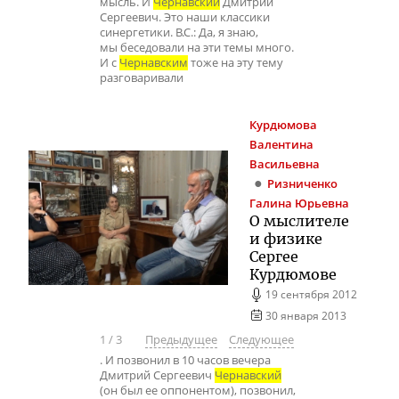
мысль. И
Чернавский
Дмитрий
Сергеевич. Это наши классики
синергетики. В.С.: Да, я знаю,
мы беседовали на эти темы много.
И с
Чернавским
тоже на эту тему
разговаривали
Курдюмова
Валентина
Васильевна
Ризниченко
Галина Юрьевна
О мыслителе
и физике
Сергее
Курдюмове
19 сентября 2012
30 января 2013
1
/
3
Предыдущее
Следующее
. И позвонил в 10 часов вечера
Дмитрий Сергеевич
Чернавский
(он был ее оппонентом), позвонил,