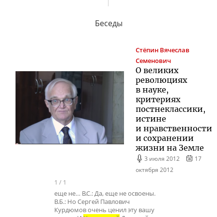
Беседы
Стёпин
Вячеслав
Семенович
О великих
революциях
в науке,
критериях
постнеклассики,
истине
и нравственности
и сохранении
жизни на Земле
3 июля 2012
17
октября 2012
1
/
1
еще не… В.С.: Да, еще не освоены.
В.Б.: Но Сергей Павлович
Курдюмов очень ценил эту вашу