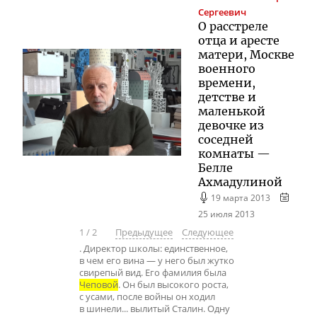
Сергеевич
О расстреле
отца и аресте
матери, Москве
военного
времени,
детстве и
маленькой
девочке из
соседней
комнаты —
Белле
Ахмадулиной
19 марта 2013
25 июля 2013
1
/
2
Предыдущее
Следующее
. Директор школы: единственное,
в чем его вина — у него был жутко
свирепый вид. Его фамилия была
Чеповой
. Он был высокого роста,
с усами, после войны он ходил
в шинели... вылитый Сталин. Одну