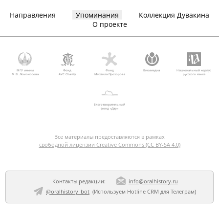
Направления
Упоминания
Коллекция Дувакина
О проекте
МГУ имени
Фонд
Фонд
Викимедиа
Национальный корпус
М.В. Ломоносова
AVC Charity
Михаила Прохорова
русского языка
Благотворительный
фонд «Дар»
Все материалы предоставляются в рамках
свободной лицензии Creative Commons (CC BY-SA 4.0)
Контакты редакции:
info@oralhistory.ru
@oralhistory_bot
(Используем
Hotline CRM для Телеграм
)