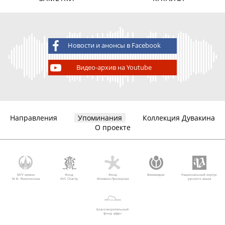
Новости и анонсы в Facebook
Видео-архив на Youtube
Направления
Упоминания
Коллекция Дувакина
О проекте
МГУ имени
Фонд
Фонд
Викимедиа
Национальный корпус
М.В. Ломоносова
AVC Charity
Михаила Прохорова
русского языка
Благотворительный
фонд «Дар»