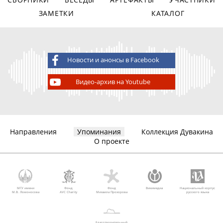
ЗАМЕТКИ
КАТАЛОГ
Новости и анонсы в Facebook
Видео-архив на Youtube
Направления
Упоминания
Коллекция Дувакина
О проекте
МГУ имени
Фонд
Фонд
Викимедиа
Национальный корпус
М.В. Ломоносова
AVC Charity
Михаила Прохорова
русского языка
Благотворительный