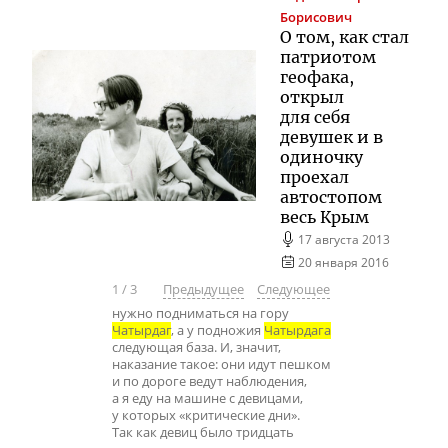
Борисович
О том, как стал
патриотом
геофака,
открыл
для себя
девушек и в
одиночку
проехал
автостопом
весь Крым
17 августа 2013
20 января 2016
1
/
3
Предыдущее
Следующее
нужно подниматься на гору
Чатырдаг
, а у подножия
Чатырдага
следующая база. И, значит,
наказание такое: они идут пешком
и по дороге ведут наблюдения,
а я еду на машине с девицами,
у которых «критические дни».
Так как девиц было тридцать