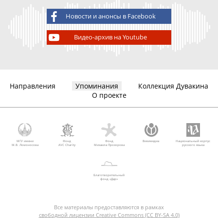
Новости и анонсы в Facebook
Видео-архив на Youtube
Направления
Упоминания
Коллекция Дувакина
О проекте
МГУ имени
Фонд
Фонд
Викимедиа
Национальный корпус
М.В. Ломоносова
AVC Charity
Михаила Прохорова
русского языка
Благотворительный
фонд «Дар»
Все материалы предоставляются в рамках
свободной лицензии Creative Commons (CC BY-SA 4.0)