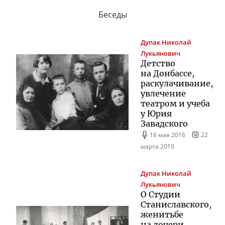
Беседы
Дупак
Николай
Лукьянович
Детство
на Донбассе,
раскулачивание,
увлечение
театром и учеба
у Юрия
Завадского
16 мая 2016
22
марта 2019
Дупак
Николай
Лукьянович
О Студии
Станиславского,
женитьбе
на дочери