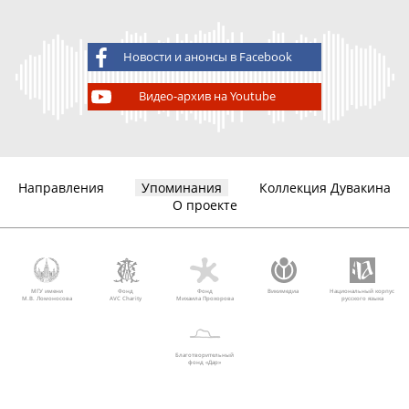
Новости и анонсы в Facebook
Видео-архив на Youtube
Направления
Упоминания
Коллекция Дувакина
О проекте
МГУ имени
Фонд
Фонд
Викимедиа
Национальный корпус
М.В. Ломоносова
AVC Charity
Михаила Прохорова
русского языка
Благотворительный
фонд «Дар»