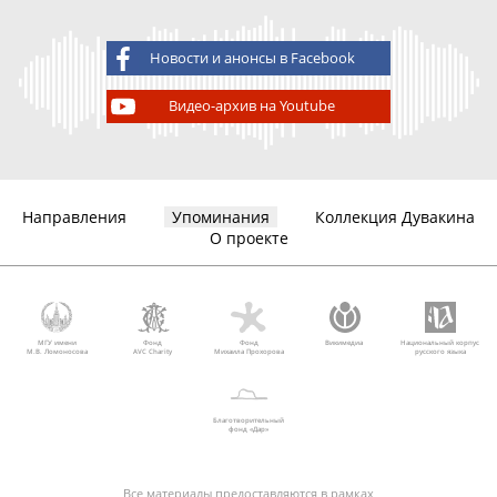
Новости и анонсы в Facebook
Видео-архив на Youtube
Направления
Упоминания
Коллекция Дувакина
О проекте
МГУ имени
Фонд
Фонд
Викимедиа
Национальный корпус
М.В. Ломоносова
AVC Charity
Михаила Прохорова
русского языка
Благотворительный
фонд «Дар»
Все материалы предоставляются в рамках