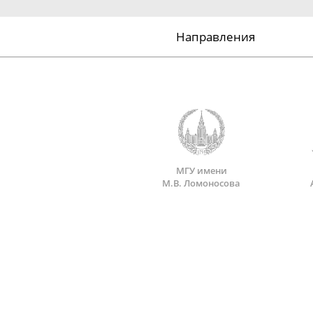
Направления
МГУ имени
М.В. Ломоносова