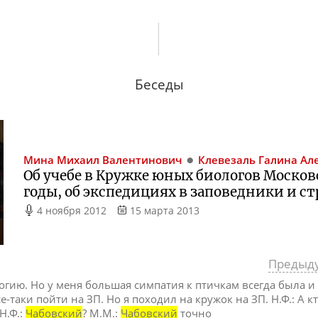
Беседы
Мина
Михаил Валентинович
Клевезаль
Галина Ал
Об учебе в Кружке юных биологов Московс
годы, об экспедициях в заповедники и с
4 ноября 2012
15 марта 2013
Предыд
логию. Но у меня большая симпатия к птичкам всегда была и 
е-таки пойти на ЗП. Но я походил на кружок на ЗП. Н.Ф.: А кт
Н.Ф.:
Чабовский
? М.М.:
Чабовский
точно