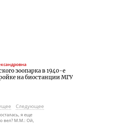
ександровна
кого зоопарка в 1940-е
тройке на биостанции МГУ
ущее
Следующее
осталась, я еще
о вел? М.М.: Ой,