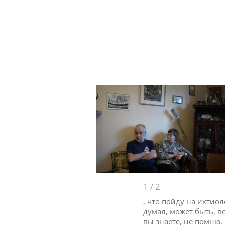
1
/
2
, что пойду на ихтио
думал, может быть, вс
вы знаете, не помню. 