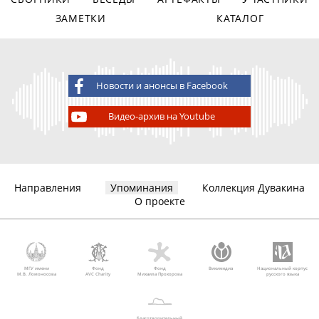
ЗАМЕТКИ
КАТАЛОГ
Новости и анонсы в Facebook
Видео-архив на Youtube
Направления
Упоминания
Коллекция Дувакина
О проекте
МГУ имени
Фонд
Фонд
Викимедиа
Национальный корпус
М.В. Ломоносова
AVC Charity
Михаила Прохорова
русского языка
Благотворительный