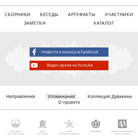
СБОРНИКИ
БЕСЕДЫ
АРТЕФАКТЫ
УЧАСТНИКИ
ЗАМЕТКИ
КАТАЛОГ
Новости и анонсы в Facebook
Видео-архив на Youtube
Направления
Упоминания
Коллекция Дувакина
О проекте
МГУ имени
Фонд
Фонд
Викимедиа
Национальный корпус
М.В. Ломоносова
AVC Charity
Михаила Прохорова
русского языка