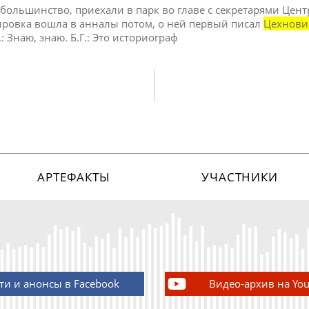
большинство, приехали в парк во главе с секретарями Цен
нировка вошла в анналы потом, о ней первый писал
Цехнови
: Знаю, знаю. Б.Г.: Это историограф
АРТЕФАКТЫ
УЧАСТНИКИ
ти и анонсы в Facebook
Видео-архив на Yo