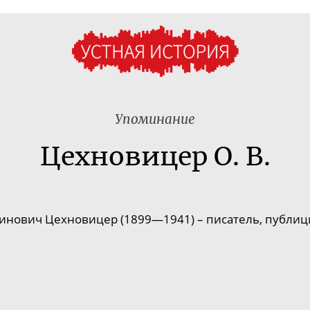
Упоминание
Цехновицер О. В.
нович Цехновицер (1899—1941) – писатель, публици