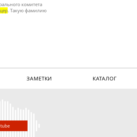
трального комитета
цер
. Такую фамилию
ЗАМЕТКИ
КАТАЛОГ
utube