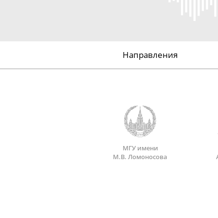
Направления
МГУ имени
М.В. Ломоносова