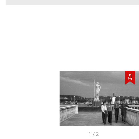
Д
1
/
2