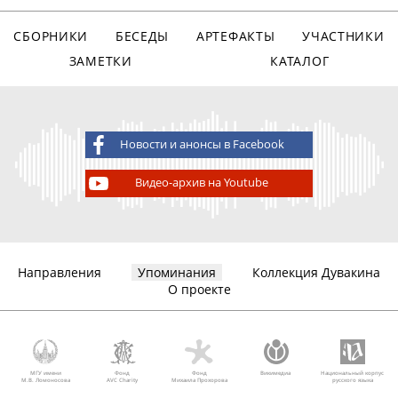
СБОРНИКИ
БЕСЕДЫ
АРТЕФАКТЫ
УЧАСТНИКИ
ЗАМЕТКИ
КАТАЛОГ
Новости и анонсы в Facebook
Видео-архив на Youtube
Направления
Упоминания
Коллекция Дувакина
О проекте
МГУ имени
Фонд
Фонд
Викимедиа
Национальный корпус
М.В. Ломоносова
AVC Charity
Михаила Прохорова
русского языка