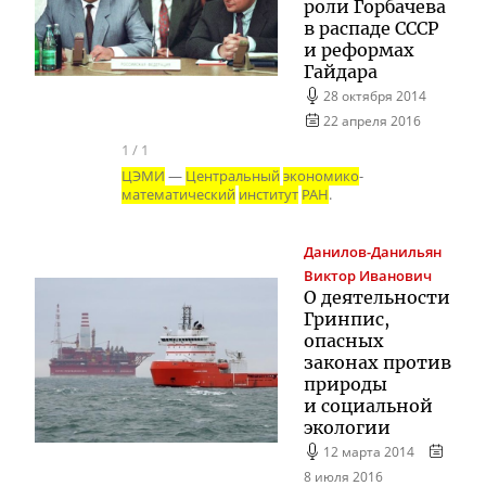
роли Горбачева
в распаде СССР
и реформах
Гайдара
28 октября 2014
22 апреля 2016
1
/
1
ЦЭМИ
—
Центральный
экономико
-
математический
институт
РАН
.
Данилов-Данильян
Виктор Иванович
О деятельности
Гринпис,
опасных
законах против
природы
и социальной
экологии
12 марта 2014
8 июля 2016