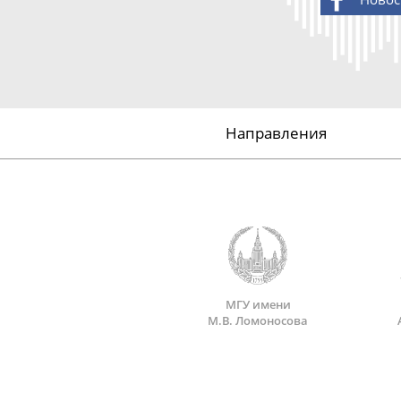
Направления
МГУ имени
М.В. Ломоносова