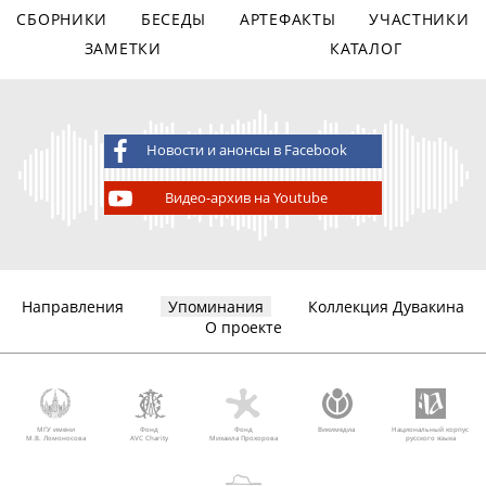
СБОРНИКИ
БЕСЕДЫ
АРТЕФАКТЫ
УЧАСТНИКИ
ЗАМЕТКИ
КАТАЛОГ
Новости и анонсы в Facebook
Видео-архив на Youtube
Направления
Упоминания
Коллекция Дувакина
О проекте
МГУ имени
Фонд
Фонд
Викимедиа
Национальный корпус
М.В. Ломоносова
AVC Charity
Михаила Прохорова
русского языка