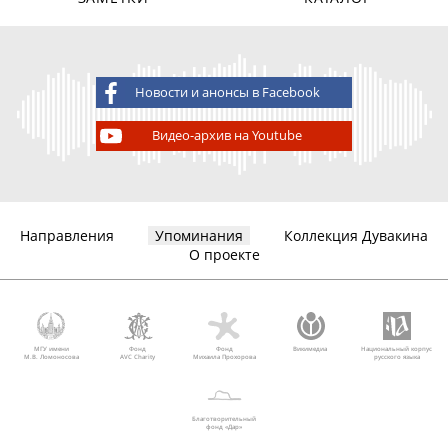
Новости и анонсы в Facebook
Видео-архив на Youtube
Направления
Упоминания
Коллекция Дувакина
О проекте
МГУ имени
Фонд
Фонд
Викимедиа
Национальный корпус
М.В. Ломоносова
AVC Charity
Михаила Прохорова
русского языка
Благотворительный
фонд «Дар»