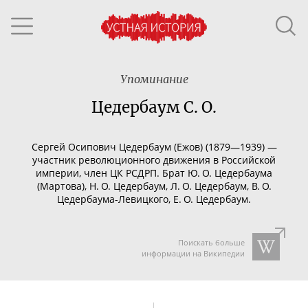
Упоминание
Цедербаум С. О.
Сергей Осипович Цедербаум (Ежов) (1879—1939) —
участник революционного движения в Российской
империи, член ЦК РСДРП. Брат Ю. О. Цедербаума
(Мартова), Н. О. Цедербаум, Л. О. Цедербаум, В. О.
Цедербаума-Левицкого
, Е. О. Цедербаум.
Поискать больше
информации на Википедии