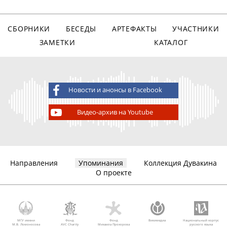
СБОРНИКИ
БЕСЕДЫ
АРТЕФАКТЫ
УЧАСТНИКИ
ЗАМЕТКИ
КАТАЛОГ
Новости и анонсы в Facebook
Видео-архив на Youtube
Направления
Упоминания
Коллекция Дувакина
О проекте
МГУ имени
Фонд
Фонд
Викимедиа
Национальный корпус
М.В. Ломоносова
AVC Charity
Михаила Прохорова
русского языка