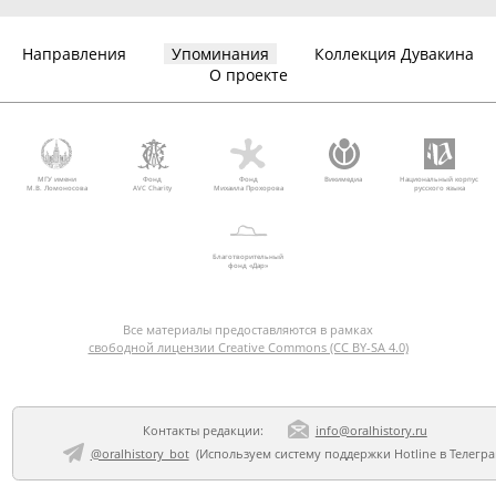
Направления
Упоминания
Коллекция Дувакина
О проекте
МГУ имени
Фонд
Фонд
Викимедиа
Национальный корпус
М.В. Ломоносова
AVC Charity
Михаила Прохорова
русского языка
Благотворительный
фонд «Дар»
Все материалы предоставляются в рамках
свободной лицензии Creative Commons (CC BY-SA 4.0)
Контакты редакции:
info@oralhistory.ru
@oralhistory_bot
(Используем
систему поддержки Hotline в Телегр