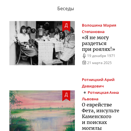
Беседы
Д
Волошина
Мария
Степановна
«Я не могу
раздеться
при роялях!»
19 декабря 1971
21 марта 2025
Ротницкий
Арий
Давидович
Ротницкая
Анна
Д
Львовна
О еврействе
Фета, инсульте
Каменского
и поисках
могилы