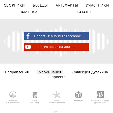
СБОРНИКИ
БЕСЕДЫ
АРТЕФАКТЫ
УЧАСТНИКИ
ЗАМЕТКИ
КАТАЛОГ
Новости и анонсы в Facebook
Видео-архив на Youtube
Направления
Упоминания
Коллекция Дувакина
О проекте
МГУ имени
Фонд
Фонд
Викимедиа
Национальный корпус
М.В. Ломоносова
AVC Charity
Михаила Прохорова
русского языка