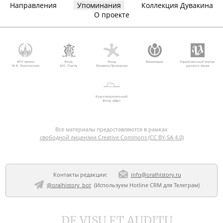
Направления
Упоминания
Коллекция Дувакина
О проекте
МГУ имени
Фонд
Фонд
Викимедиа
Национальный корпус
М.В. Ломоносова
AVC Charity
Михаила Прохорова
русского языка
Благотворительный
фонд «Дар»
Все материалы предоставляются в рамках
свободной лицензии Creative Commons (CC BY-SA 4.0)
Контакты редакции:
info@oralhistory.ru
@oralhistory_bot
(Используем
Hotline CRM для Телеграм
)
DE VISU ET AUDITU