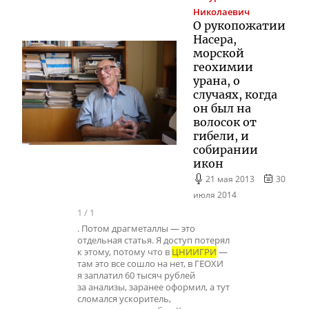
Николаевич
О рукопожатии
Насера,
морской
геохимии
урана, о
случаях, когда
он был на
волосок от
гибели, и
собирании
икон
21 мая 2013
30
июля 2014
1
/
1
. Потом драгметаллы — это
отдельная статья. Я доступ потерял
к этому, потому что в
ЦНИИГРИ
—
там это все сошло на нет, в ГЕОХИ
я заплатил 60 тысяч рублей
за анализы, заранее оформил, а тут
сломался ускоритель,