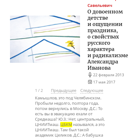
Савельевич
О довоенном
детстве
и ощущении
праздника,
о свойствах
русского
характера
и радикализме
Александра
Иванова
22 февраля 2013
17 мая 2017
1
/
2
Предыдущее
Следующее
Камышлов, это под Челябинском.
Пробыли недолго, полтора года,
потом вернулись в Москву. Д.С.: То
есть вы в эвакуацию ехали от
Средмаша? Ю.З.: Нет, центральный,
ЦНИИТмаш.
ЦБКМ
назывался, а это
ЦНИИТмаш. Там был такой
академик Целиков. Д.С.: А бабушка