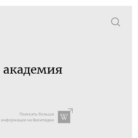
 академия
Поискать больше
информации на Википедии