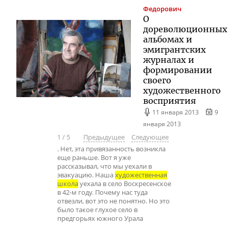
Федорович
О
дореволюционных
альбомах и
эмигрантских
журналах и
формировании
своего
художественного
восприятия
11 января 2013
9
января 2013
1
/
5
Предыдущее
Следующее
. Нет, эта привязанность возникла
еще раньше. Вот я уже
рассказывал, что мы уехали в
эвакуацию. Наша
художественная
школа
уехала в село Воскресенское
в 42-м году. Почему нас туда
отвезли, вот это не понятно. Но это
было такое глухое село в
предгорьях южного Урала