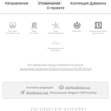
Направления
Упоминания
Коллекция Дувакина
О проекте
МГУ имени
Фонд
Фонд
Викимедиа
Национальный корпус
М.В. Ломоносова
AVC Charity
Михаила Прохорова
русского языка
Благотворительный
фонд «Дар»
Все материалы предоставляются в рамках
свободной лицензии Creative Commons (CC BY-SA 4.0)
Контакты редакции:
info@oralhistory.ru
@oralhistory_bot
(Используем
Telegram CRM Hotline
)
DE VISU ET AUDITU