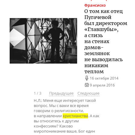
Франсиско
О том как отец
Пугачевой
был директором
«Главшубы»,
а слизь
на стенах
домов-
землянок
не выводилась
никаким
теплом
16 октября 2014
9 апреля 2016
1
/
3
Предыдущее
Следующее
Н.Л.: Меня еще интересует такой
вопрос. Мы с вами все время
говорим о религиозности,
в направлении
христианства
. А как
вы относитесь к другим
конфессиям? Каково
миропонимание ваше, Бог един