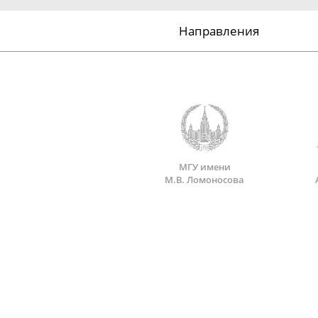
Направления
МГУ имени
М.В. Ломоносова